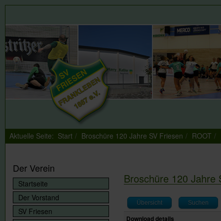
Aktuelle Seite:
Start
Broschüre 120 Jahre SV Friesen
ROOT
Der Verein
Broschüre 120 Jahre 
Startseite
Der Vorstand
Übersicht
Suchen
SV Friesen
Download details