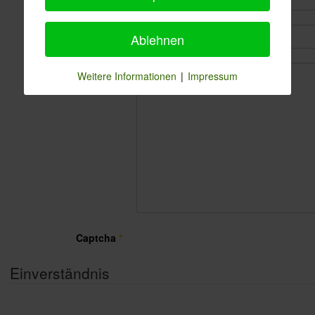
Betreff
*
Ablehnen
Nachricht
*
Weitere Informationen
|
Impressum
Captcha
*
Einverständnis