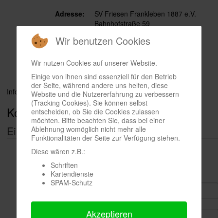
Adresse:
SV Friesen Frankleben 1887 e.V.
Bahnhofstraße 59
06259 Frankleben
Wir benutzen Cookies
Telefon:
034637 / 50317
Mobil:
0174 / 2021874
Wir nutzen Cookies auf unserer Website.
Website:
http://www.svfriesen1887ev.de
Einige von ihnen sind essenziell für den Betrieb
der Seite, während andere uns helfen, diese
Informationen herunterladen als:
vCard
Website und die Nutzererfahrung zu verbessern
(Tracking Cookies). Sie können selbst
Kontaktformular
entscheiden, ob Sie die Cookies zulassen
möchten. Bitte beachten Sie, dass bei einer
Eine E-Mail senden
Ablehnung womöglich nicht mehr alle
Funktionalitäten der Seite zur Verfügung stehen.
Diese wären z.B.:
Schriften
*
Benötigtes Feld
Kartendienste
SPAM-Schutz
Name
*
Akzeptieren
E-Mail
*