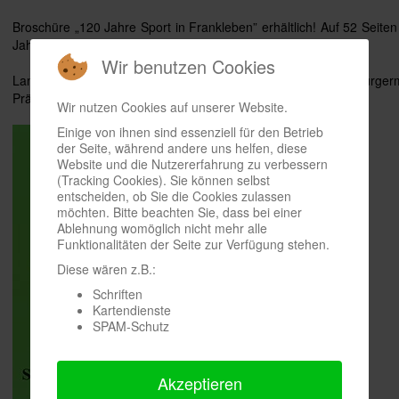
Broschüre „120 Jahre Sport in Frankleben” erhältlich! Auf 52 Seiten
Jahre Sport in der Geiseltal-Gemeinde.
Wir benutzen Cookies
Landrat Frank Bannert, Bürgermeister Frank Gebhardt, Ortsbürger
Präsident Horst Moses schrieben Grußadressen.
Wir nutzen Cookies auf unserer Website.
Einige von ihnen sind essenziell für den Betrieb
der Seite, während andere uns helfen, diese
Website und die Nutzererfahrung zu verbessern
(Tracking Cookies). Sie können selbst
entscheiden, ob Sie die Cookies zulassen
möchten. Bitte beachten Sie, dass bei einer
Ablehnung womöglich nicht mehr alle
Funktionalitäten der Seite zur Verfügung stehen.
Diese wären z.B.:
Schriften
Kartendienste
SPAM-Schutz
Akzeptieren