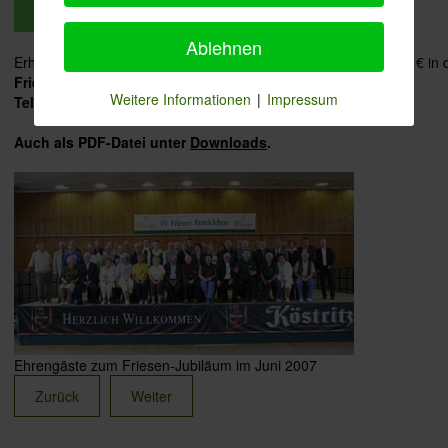
Ablehnen
Erhältlich ist die Broschüre gegen einen Unkostenbeitrag von 2 € in 
Friesen-Geschäftsstelle, Bahnhofstraße 59,
Weitere Informationen
|
Impressum
Telefon/Fax: 034637-50317.
Auch als PDF-Datei unter
Downloads
.
Ehrengäste zum Friesen-Jubiläum im Juni 2007
Zurück
Weiter