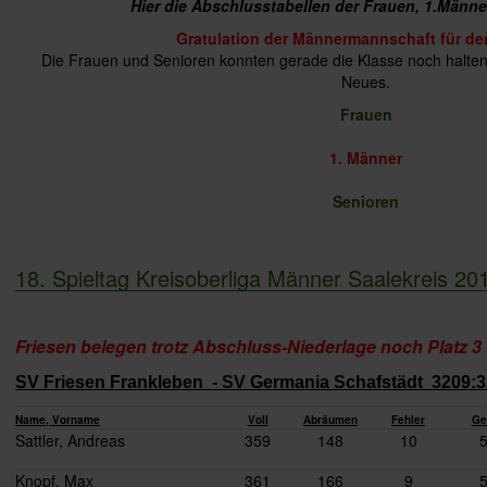
Hier die Abschlusstabellen der Frauen, 1.Männe
Gratulation der Männermannschaft für den
Die Frauen und Senioren konnten gerade die Klasse noch halten
Neues.
Frauen
1. Männer
Senioren
18. Spieltag Kreisoberliga Männer Saalekreis 20
Friesen belegen trotz Abschluss-Niederlage noch Platz 3
SV Friesen Frankleben - SV Germania Schafstädt 3209:3
Name, Vorname
Voll
Abräumen
Fehler
Ge
Sattler, Andreas
359
148
10
Knopf, Max
361
166
9