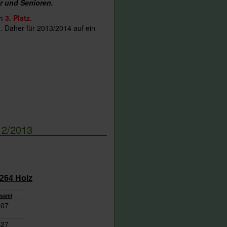
r und Senioren.
 3. Platz.
. Daher für 2013/2014 auf ein
12/2013
264 Holz
samt
507
527