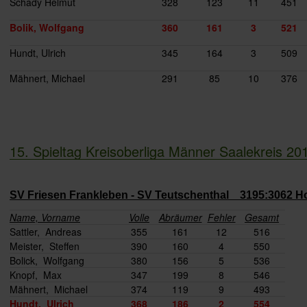
Schady Helmut
328
123
11
451
Bolik, Wolfgang
360
161
3
521
Hundt, Ulrich
345
164
3
509
Mähnert, Michael
291
85
10
376
15. Spieltag Kreisoberliga Männer Saalekreis 20
SV Friesen Frankleben - SV Teutschenthal 3195:3062 H
Name, Vorname
Volle
Abräumer
Fehler
Gesamt
Sattler, Andreas
355
161
12
516
Meister, Steffen
390
160
4
550
Bolick, Wolfgang
380
156
5
536
Knopf, Max
347
199
8
546
Mähnert, Michael
374
119
9
493
Hundt, Ulrich
368
186
2
554