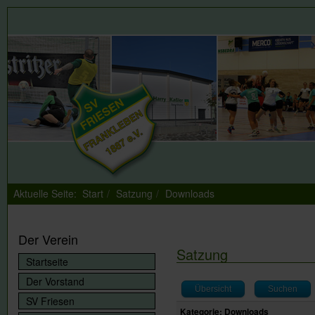
Aktuelle Seite:
Start
Satzung
Downloads
Der Verein
Satzung
Startseite
Der Vorstand
Übersicht
Suchen
SV Friesen
Kategorie: Downloads