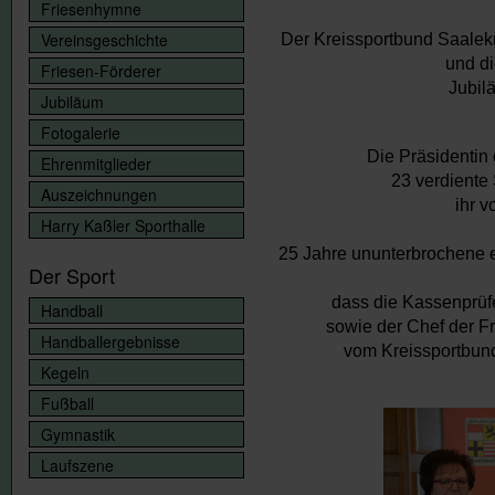
Friesenhymne
Vereinsgeschichte
Der Kreissportbund Saalek
und di
Friesen-Förderer
Jubil
Jubiläum
Fotogalerie
Die Präsidentin
Ehrenmitglieder
23 verdiente 
Auszeichnungen
ihr 
Harry Kaßler Sporthalle
25 Jahre ununterbrochene e
Der Sport
dass die Kassenprüf
Handball
sowie der Chef der Fr
Handballergebnisse
vom Kreissportbun
Kegeln
Fußball
Gymnastik
Laufszene