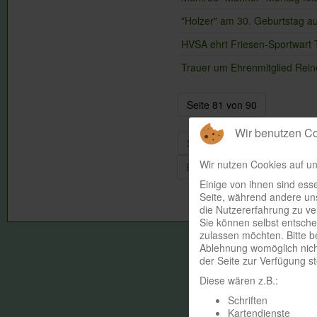
"Holzer" am 30. Geburtstag a
HVSA ehrt Friesen-Sportwart 
Trauer um Ehrenmitglied Rein
Seite 81 von 90
Wir benutzen C
Start
Zurück
76
77
Wir nutzen Cookies auf un
Ende
Einige von ihnen sind esse
Seite, während andere uns
die Nutzererfahrung zu ve
Sie können selbst entsche
zulassen möchten. Bitte b
Ablehnung womöglich nicht
der Seite zur Verfügung s
Diese wären z.B.:
Schriften
Kartendienste